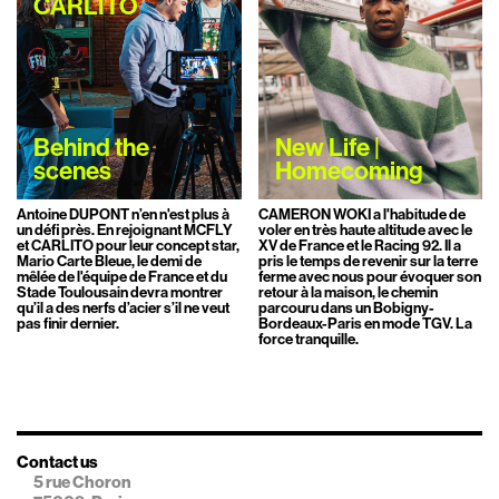
CARLITO
Behind the
New Life |
scenes
Homecoming
Antoine DUPONT n’en n'est plus à
CAMERON WOKI a l'habitude de
un défi près. En rejoignant MCFLY
voler en très haute altitude avec le
et CARLITO pour leur concept star,
XV de France et le Racing 92. Il a
Mario Carte Bleue, le demi de
pris le temps de revenir sur la terre
mêlée de l'équipe de France et du
ferme avec nous pour évoquer son
Stade Toulousain devra montrer
retour à la maison, le chemin
qu’il a des nerfs d’acier s’il ne veut
parcouru dans un Bobigny-
pas finir dernier.
Bordeaux-Paris en mode TGV. La
force tranquille.
Contact us
5 rue Choron