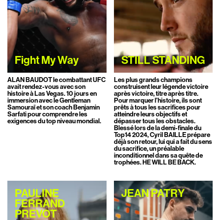
Fight My Way
STILL STANDING
ALAN BAUDOT le combattant UFC
Les plus grands champions
avait rendez-vous avec son
construisent leur légende victoire
histoire à Las Vegas. 10 jours en
après victoire, titre après titre.
immersion avec le Gentleman
Pour marquer l’histoire, ils sont
Samouraï et son coach Benjamin
prêts à tous les sacrifices pour
Sarfati pour comprendre les
atteindre leurs objectifs et
exigences du top niveau mondial.
dépasser tous les obstacles.
Blessé lors de la demi-finale du
Top14 2024, Cyril BAILLE prépare
déjà son retour, lui qui a fait du sens
du sacrifice, un préalable
inconditionnel dans sa quête de
trophées. HE WILL BE BACK.
PAULINE
JEAN PATRY
FERRAND
PREVOT