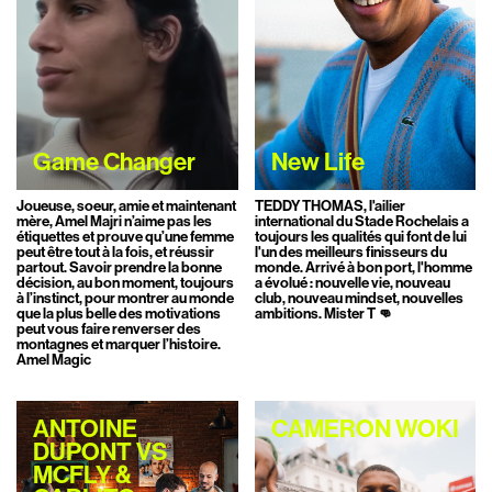
Game Changer
New Life
Joueuse, soeur, amie et maintenant
TEDDY THOMAS, l'ailier
mère, Amel Majri n’aime pas les
international du Stade Rochelais a
étiquettes et prouve qu’une femme
toujours les qualités qui font de lui
peut être tout à la fois, et réussir
l'un des meilleurs finisseurs du
partout. Savoir prendre la bonne
monde. Arrivé à bon port, l'homme
décision, au bon moment, toujours
a évolué : nouvelle vie, nouveau
à l’instinct, pour montrer au monde
club, nouveau mindset, nouvelles
que la plus belle des motivations
ambitions. Mister T 👊
peut vous faire renverser des
montagnes et marquer l’histoire.
Amel Magic
ANTOINE
CAMERON WOKI
DUPONT VS
MCFLY &