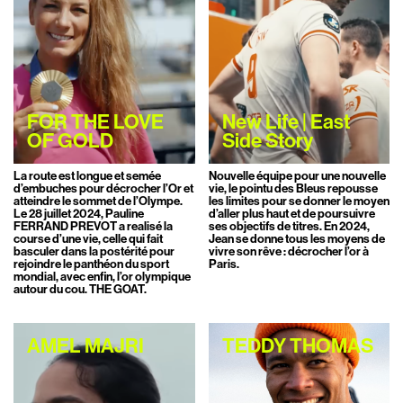
FOR THE LOVE
New Life | East
OF GOLD
Side Story
La route est longue et semée
Nouvelle équipe pour une nouvelle
d’embuches pour décrocher l’Or et
vie, le pointu des Bleus repousse
atteindre le sommet de l’Olympe.
les limites pour se donner le moyen
Le 28 juillet 2024, Pauline
d’aller plus haut et de poursuivre
FERRAND PREVOT a realisé la
ses objectifs de titres. En 2024,
course d’une vie, celle qui fait
Jean se donne tous les moyens de
basculer dans la postérité pour
vivre son rêve : décrocher l’or à
rejoindre le panthéon du sport
Paris.
mondial, avec enfin, l’or olympique
autour du cou. THE GOAT.
AMEL MAJRI
TEDDY THOMAS